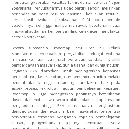
mendukung kebijakan Fakultas Teknik dan Universitas Negeri
Yogyakarta. Penyusunannya tidak berdiri sendiri, melainkan
berlandaskan pada regulasi nasional, kebijakan institusi,
serta hasil evaluasi pelaksanaan PkM pada periode
sebelumnya, sehingga mampu menjawab kebutuhan nyata
masyarakat dan perkembangan ilmu keteknikan manufaktur
secara kontekstual.
Secara substansial, roadmap PkM Prodi S1 Teknik
Manufaktur menempatkan pengabdian sebagai wahana
hilirisasi keilmuan dan hasil penelitian ke dalam praktik
pemberdayaan masyarakat, dunia usaha, dan dunia industri.
Kegiatan PkM diarahkan untuk meningkatkan kapasitas
pengetahuan, keterampilan, dan kemandirian mitra melalui
pemanfaatan keunggulan bidang manufaktur, baik pada
aspek proses, teknologi, maupun pembelajaran kejuruan.
Roadmap ini juga menegaskan pentingnya keterlibatan
dosen dan mahasiswa secara aktif dalam setiap tahapan
pengabdian, sehingga PkM tidak hanya menghasilkan
dampak sosial dan ekonomi bagi masyarakat, tetapi juga
berkontribusi terhadap penguatan capaian pembelajaran
lulusan, pengembangan jejaring kemitraan, serta
peningkatan luaran akademik berupa publikasi dan