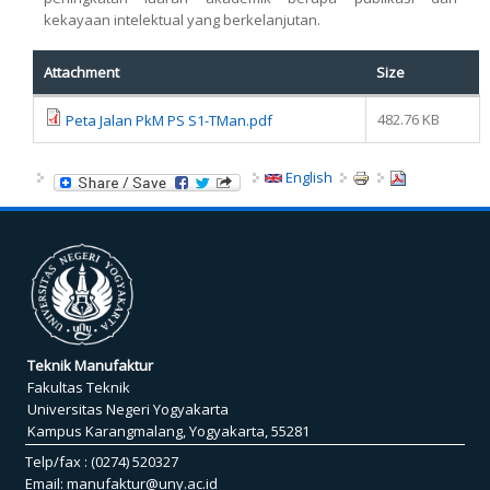
kekayaan intelektual yang berkelanjutan.
Attachment
Size
482.76 KB
Peta Jalan PkM PS S1-TMan.pdf
English
Teknik Manufaktur
Fakultas Teknik
Universitas Negeri Yogyakarta
Kampus Karangmalang, Yogyakarta, 55281
Telp/fax : (0274) 520327
Email:
manufaktur@uny.ac.id