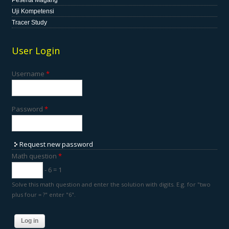
Peserta Magang
Uji Kompetensi
Tracer Study
User Login
Username
*
Password
*
Request new password
Math question
*
- 6 = 1
Solve this math question and enter the solution with digits. E.g. for "two
plus four = ?" enter "6".