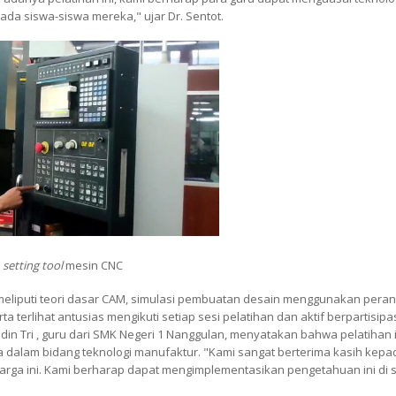
da siswa-siswa mereka," ujar Dr. Sentot.
s
setting tool
mesin CNC
 meliputi teori dasar CAM, simulasi pembuatan desain menggunakan peran
terlihat antusias mengikuti setiap sesi pelatihan dan aktif berpartisipa
din Tri , guru dari SMK Negeri 1 Nanggulan, menyatakan bahwa pelatihan 
alam bidang teknologi manufaktur. "Kami sangat berterima kasih kepad
rga ini. Kami berharap dapat mengimplementasikan pengetahuan ini di 