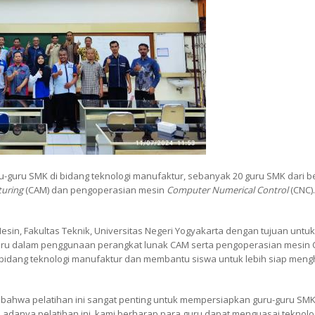
-guru SMK di bidang teknologi manufaktur, sebanyak 20 guru SMK dari b
uring
(CAM) dan pengoperasian mesin
Computer Numerical Control
(CNC)
sin, Fakultas Teknik, Universitas Negeri Yogyakarta dengan tujuan untuk
uru dalam penggunaan perangkat lunak CAM serta pengoperasian mesin 
i bidang teknologi manufaktur dan membantu siswa untuk lebih siap men
n bahwa pelatihan ini sangat penting untuk mempersiapkan guru-guru SM
danya pelatihan ini, kami berharap para guru dapat menguasai teknolog