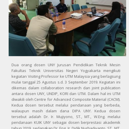
Dua orang dosen UNY Jurusan Pendidikan Teknik Mesin
Fakultas Teknik Universitas Negeri Yogyakarta mengikuti
kegiatan Visiting Professor ke UTM Malaysia yang berlagsung
mulai tanggal 25 Agustus s.d. 3 September 2019. Kegiatan ini
dikemas dalam collaboration research dan joint publication
antara dosen UNY, UNDIP, KORI dan UTM. Dalam hal ini UTM
diwakili oleh Centre for Advanced Composite Material (CACM).
Kedua dosen tersebut melalui pendanaan yang berbeda,
walaupun masih dalam dana DIPA UNY. Kedua dosen
tersebut adalah Dr. Ir. Mujiyono, ST., MT., W.Eng. melalui
pendanaan KUIK UNY sebagai dosen berprestasi akademik
tahun 2019, sedangkan Dr. Eng. Ir. Didik Nurhadiyanto, ST., MT.